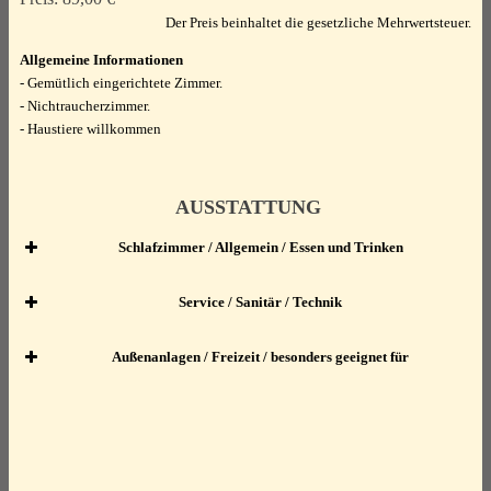
Der Preis beinhaltet die gesetzliche Mehrwertsteuer.
Allgemeine Informationen
- Gemütlich eingerichtete Zimmer.
- Nichtraucherzimmer.
- Haustiere willkommen
AUSSTATTUNG
Schlafzimmer / Allgemein / Essen und Trinken
Schlafzimmer
Service / Sanitär / Technik
Service
Studio mit 1 Bett
Außenanlagen / Freizeit / besonders geeignet für
Außenanlagen
EC-Karten
(Doppelbett)
Fahrradraum abschließbar
Kreditkarten