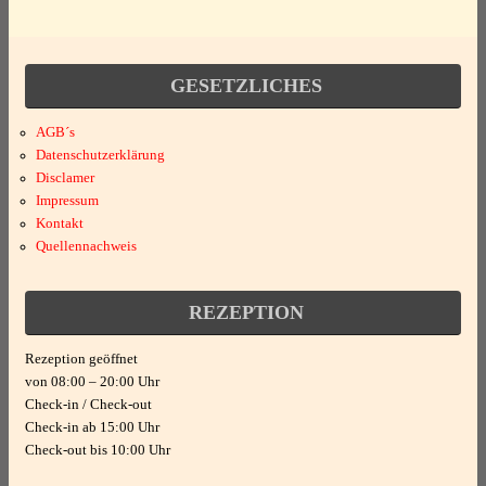
Allgemein
Parkplatz
Bettwäsche
Fahrradraum abschließbar
GESETZLICHES
Handtücher
Freizeit
für Monteure geeignet
AGB´s
Datenschutzerklärung
Disclamer
Sanitär
Nichtraucherhaus
besonders geeignet für
Impressum
Kontakt
Dusche/WC
Quellennachweis
Fahrradfreundlich
Geschäftsreisen
Haartrockner
REZEPTION
Raucherbereich
Kultur
Rezeption geöffnet
Doppelbett
Motorrad
von 08:00 – 20:00 Uhr
Technik
Check-in / Check-out
Check-in ab 15:00 Uhr
Heizung
Natur(park)
Check-out bis 10:00 Uhr
Internet - WLAN