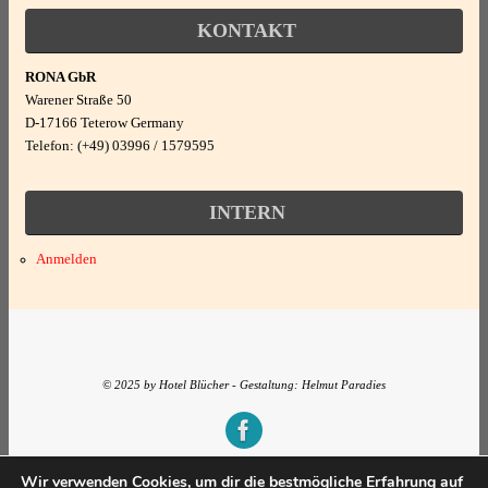
Nichtraucher
Rad fahren
KONTAKT
Kabel/Sat
Wohn/Schlafraum
RONA GbR
Senioren
TV - Flachbild
Warener Straße 50
D-17166 Teterow Germany
kombiniert
Sonstiges
Telefon: (+49) 03996 / 1579595
Wandern/Walking
INTERN
Essen und Trinken
Anmelden
Frühstück möglich
© 2025 by Hotel Blücher - Gestaltung: Helmut Paradies
Präsentiert von
Tempera
&
WordPress.
Wir verwenden Cookies, um dir die bestmögliche Erfahrung auf