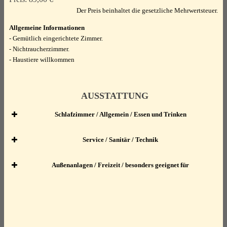
Der Preis beinhaltet die gesetzliche Mehrwertsteuer.
Allgemeine
Informationen
- Gemütlich eingerichtete Zimmer.
- Nichtraucherzimmer.
- Haustiere willkommen
AUSSTATTUNG
Schlafzimmer / Allgemein / Essen und Trinken
Schlafzimmer
Service / Sanitär / Technik
Service
Studio mit 1 Bett
Außenanlagen / Freizeit / besonders geeignet für
Außenanlagen
EC-Karten
(Doppelbett)
Fahrradraum abschließbar
Kreditkarten