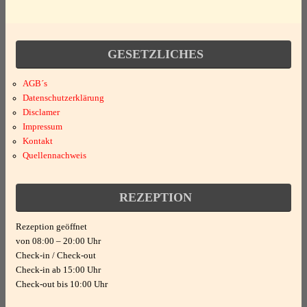
Allgemein
Parkplatz
Bettwäsche
Fahrradraum abschließbar
GESETZLICHES
Handtücher
Freizeit
für Monteure geeignet
AGB´s
Datenschutzerklärung
Disclamer
Sanitär
Nichtraucherhaus
besonders geeignet für
Impressum
Kontakt
Dusche/WC
Quellennachweis
Fahrradfreundlich
Geschäftsreisen
Haartrockner
REZEPTION
Raucherbereich
Kultur
Rezeption geöffnet
Doppelbett
Motorrad
von 08:00 – 20:00 Uhr
Technik
Check-in / Check-out
Check-in ab 15:00 Uhr
Heizung
Natur(park)
Check-out bis 10:00 Uhr
Internet - WLAN