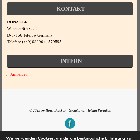
Nichtraucher
Rad fahren
KONTAKT
Kabel/Sat
Wohn/Schlafraum
RONA GbR
Senioren
TV - Flachbild
Warener Straße 50
D-17166 Teterow Germany
kombiniert
Sonstiges
Telefon: (+49) 03996 / 1579595
Wandern/Walking
INTERN
Essen und Trinken
Anmelden
Frühstück möglich
© 2025 by Hotel Blücher - Gestaltung: Helmut Paradies
Präsentiert von
Tempera
&
WordPress.
Wir verwenden Cookies, um dir die bestmögliche Erfahrung auf