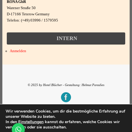
RONA GbR
Warener Straße 50
D-17166 Teterow Germany
Telefon: (+49) 03996 / 1579595
INTERN
Anmelden
© 2025 by Hotel Blücher - Gestaltung: Helmut Paradies
Präsentiert von
Tempera
&
WordPress.
Wir verwenden Cookies, um dir die bestmögliche Erfahrung auf
unserer Website zu bieten.
In den
Einstellungen
kannst du erfahren, welche Cookies wir
verwenden oder sie ausschalten.