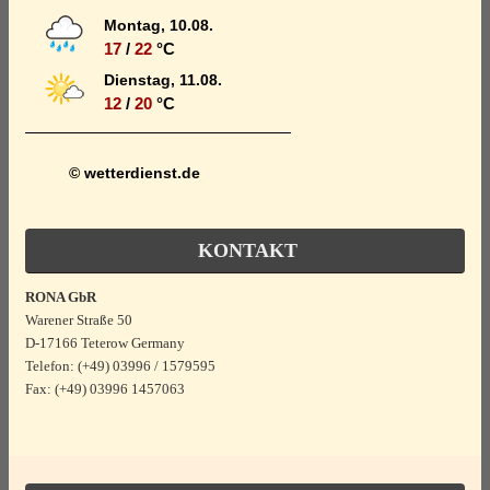
Montag, 10.08.
17
/
22
°C
Dienstag, 11.08.
12
/
20
°C
© wetterdienst.de
KONTAKT
RONA GbR
Warener Straße 50
D-17166 Teterow Germany
Telefon: (+49) 03996 / 1579595
Fax: (+49) 03996 1457063